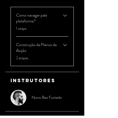
Como navegar pela
plataforma?
.
1 etapa
Construção de Planos de
Acção
.
2 etapas
Instrutores
Nuno Baz Furtado