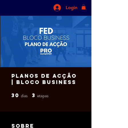
Login
Planos de Acção
| Bloco Business
30
3
dias
30 dias
etapas
3 etapas
Sobre