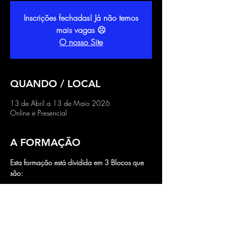
Inscrições fechadas! Já não temos
mais vagas ☹
O nosso Site
QUANDO / LOCAL
13 de Abril a 13 de Maio 2026
Online e Presencial
A FORMAÇÃO
Esta formação está dividida em 3 Blocos que 
são:
🚀 O Bloco Ensino (B.E.)
🚀 O Bloco Business (B.B.) 