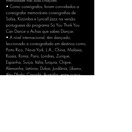
intensidade nas suas criações.
• Como coreógrafos, foram convidados a 
coreografar memoráveis coreografias de 
Salsa, Kizomba e Lyricall Jazz na versão 
portuguesa do programa So You Think You 
Can Dance o Achas que sabes Dançar.
• A nível internacional, têm dançado, 
leccionado e coreografado em destinos como, 
Porto Rico, Nova York, L.A., China, Malásia, 
Rússia, Roma, Paris, Londres, Zurique, 
Espanha, Suíça, Itália,Turquia, Chipre, 
Alemanha, Letónia, Dubai, Jordânia, Líbano, 
Abu Dhabi, Canadá, Austrália, entre outros.
• CEO e Fundador Okami Agência
- PROdancexpert | Formação especializada em 
Dança
- Empreendedorismo na Dança | Consultoria e 
desenvolvimento de projectos
- CheckIN Social Club | Para quem vê na 
Dança uma forma de estar diferente na vida
• Formador Desporto Escolar
• Formador Dance Fitness & Entertaining 