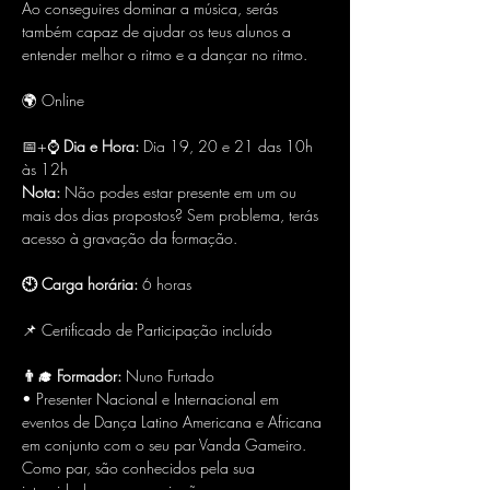
Ao conseguires dominar a música, serás 
também capaz de ajudar os teus alunos a 
entender melhor o ritmo e a dançar no ritmo.
🌍 Online
📅+⌚ 
Dia e Hora:
 Dia 19, 20 e 21 das 10h 
às 12h
Nota:
 Não podes estar presente em um ou 
mais dos dias propostos? Sem problema, terás 
acesso à gravação da formação.
🕙 Carga horária:
 6 horas
📌 Certificado de Participação incluído
👨‍🎓 Formador:
 Nuno Furtado
• Presenter Nacional e Internacional em 
eventos de Dança Latino Americana e Africana 
em conjunto com o seu par Vanda Gameiro. 
Como par, são conhecidos pela sua 