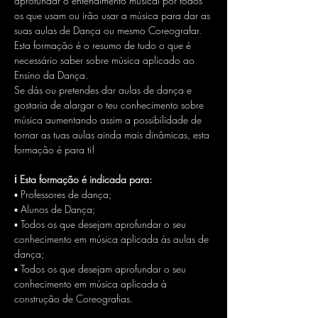
aprofundar o entendimento musical por todos 
os que usam ou irão usar a música para dar as 
suas aulas de Dança ou mesmo Coreografar.
Esta formação é o resumo de tudo o que é 
necessário saber sobre música aplicado ao 
Ensino da Dança.
Se dás ou pretendes dar aulas de dança e 
gostaria de alargar o teu conhecimento sobre 
música aumentando assim a possibilidade de 
tornar as tuas aulas ainda mais dinâmicas, esta 
formação é para ti!
ℹ Esta formação é indicada para:
▪ Professores de dança;
▪ Alunos de Dança;
▪ Todos os que desejam aprofundar o seu 
conhecimento em música aplicada às aulas de 
dança;
▪ Todos os que desejam aprofundar o seu 
conhecimento em música aplicada à 
construção de Coreografias.