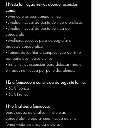
ℹ Nesta formação iremos abordar aspectos 
como:
▪ Música e os seus componentes;
▪ Análise musical do ponto de visto o professor;
▪ Análise musical do ponto de vista do 
coreógrafo;
▪ Melhores secções para coreografar e 
processo coreográfico;
▪ Formas de facilitar a compreenção do ritmo 
por parte dos nossos alunos;
▪ Instrumentos essenciais para detectar ritmo e 
entradas na música por parte dos alunos.
ℹ Esta formação é constituída da seguinte forma:
▪ 50% Teórica
▪ 50% Prática
ℹ No final desta formação:
Serás capaz de analisar, interpretar, 
coreografar, preparar uma música de uma 
forma muito mais rápida e clara.