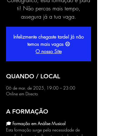
Coreográfico, esta formação é para
ti! Não percas mais tempo,
assegura já a tua vaga.
Infelizmente chegaste tarde! Já não
temos mais vagas ☹
O nosso Site
QUANDO / LOCAL
06 de mar. de 2025, 19:00 – 23:00
Online em Directo
A FORMAÇÃO
🎓 Formação em Análise Musical
Esta formação surge pela necessidade de 