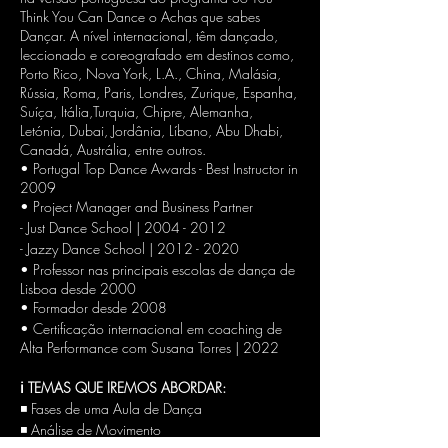
Think You Can Dance o Achas que sabes
Dançar. A nível internacional, têm dançado,
leccionado e coreografado em destinos como,
Porto Rico, Nova York, L.A., China, Malásia,
Rússia, Roma, Paris, Londres, Zurique, Espanha,
Suíça, Itália,Turquia, Chipre, Alemanha,
Letónia, Dubai, Jordânia, Líbano, Abu Dhabi,
Canadá, Austrália, entre outros.
• Portugal Top Dance Awards - Best Instructor in
2009
• Project Manager and Business Partner
- Just Dance School | 2004 - 2012
- Jazzy Dance School | 2012 - 2020
• Professor nas principais escolas de dança de
Lisboa desde 2000
• Formador desde 2008
• Certificação internacional em coaching de
Alta Performance com Susana Torres | 2022
ℹ TEMAS QUE IREMOS ABORDAR:
◾ Fases de uma Aula de Dança
◾ Análise de Movimento