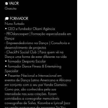
💲 VALOR
Gratuita
🎓 FORMADOR
Nuno Furtado
• CEO e Fundador Okami Agência
- PROdancexpert | Formação especializada em
Dança
- Empreendedorismo na Dança | Consultoria e
desenvolvimento de projectos
- CheckIN Social Club | Para quem vê na
Dança uma forma de estar diferente na vida
• Formador Desporto Escolar
• Formador Dance Fitness & Entertaining
Specialist
• Presenter Nacional e Internacional em
eventos de Dança Latino Americana e Africana
em conjunto com o seu par Vanda Gameiro.
Como par, são conhecidos pela sua
intensidade nas suas criações. Foram
convidados a coreografar memoráveis
coreografias de Salsa, Kizomba e Lyricall Jazz
na versão portuguesa do programa So You