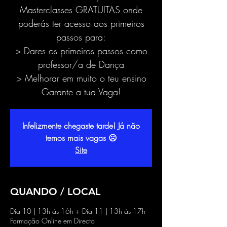
Masterclasses GRATUITAS onde
poderás ter acesso aos primeiros
passos para:
> Dares os primeiros passos como
professor/a de Dança
> Melhorar em muito o teu ensino
Garante a tua Vaga!
Infelizmente chegaste tarde! Já não
temos mais vagas ☹
Site
QUANDO / LOCAL
Dia 10 | 13h às 16h + Dia 11 | 13h às 17h
Formação Online em Directo