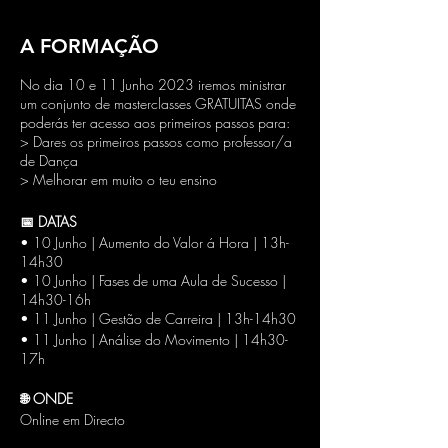
A FORMAÇÃO
No dia 10 e 11 Junho 2023 iremos ministrar
um conjunto de masterclasses GRATUITAS onde
poderás ter acesso aos primeiros passos para:
> Dares os primeiros passos como professor/a
de Dança
> Melhorar em muito o teu ensino
📅 DATAS
• 10 Junho | Aumento do Valor á Hora | 13h-
14h30
• 10 Junho | Fases de uma Aula de Sucesso |
14h30-16h
• 11 Junho | Gestão de Carreira | 13h-14h30
• 11 Junho | Análise do Movimento | 14h30-
17h
🌐 ONDE
Online em Directo